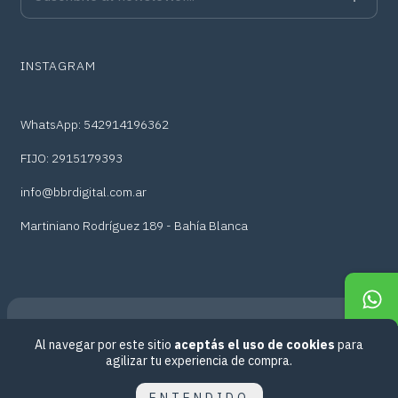
INSTAGRAM
WhatsApp: 542914196362
FIJO: 2915179393
info@bbrdigital.com.ar
Martiniano Rodríguez 189 - Bahía Blanca
Al navegar por este sitio
aceptás el uso de cookies
para
Copyright BBr Digital - 2026. Todos los derechos reservados.
agilizar tu experiencia de compra.
Defensa de las y los consumidores. Para reclamos
ingresá acá.
Botón de arrepentimiento