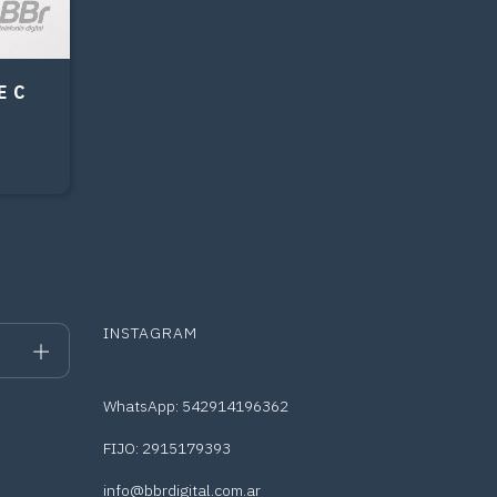
E C
INSTAGRAM
WhatsApp: 542914196362
FIJO: 2915179393
info@bbrdigital.com.ar